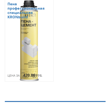
Пена
профессиональная
специальная
KRONbuild
420.86
ЦЕНА ЗА :
РУБ.