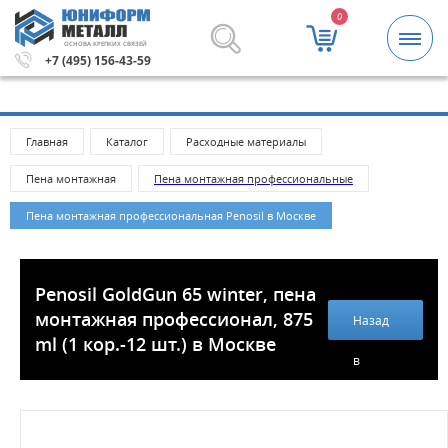
0
ОСНОВА КРЕПКИХ СВЯЗЕЙ
рублей.
Метизы и крепежные изделия оптом. Минимальна
+7 (495) 156-43-59
Главная
Каталог
Расходные материалы
Пена монтажная
Пена монтажная профессиональные
Пена монтажная профессиональная Penosil в Москве
Penosil GoldGun 65 winter, пена
монтажная профессионал, 875
Назад
ml (1 кор.-12 шт.) в Москве
в
каталог