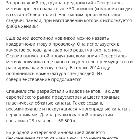
За прошедший год группа предприятий «Северсталь-
метиз» презентовала свыше 50 новинок (компания входит
в состав «Северстали»). Настоящим прорывом стали
сэндвич-панели, при изготовлении которых используется
фибра Хендикс.
Еще одной достойной новинкой можно назвать
квадратно-винтовую проволоку. Она используется в
качестве основы для сварного решетчатого настила.
Освоив выпуск этой продукции, компания «Северсталь-
метиз» получила еще одно конкурентное преимущество и
расширила клиентскую базу. В том же 2014 году
пополнилась номенклатура спецгвоздей. Их
совершенствование продолжается.
Специалисты разработали 6 видов канатов. Так, для
европейского рынка предусмотрены шестипрядные
пластически обжатые канаты. Также созданы
восьмипрядные и некрутящиеся многопрядные канаты с
сердечниками. Длина реализованной продукции
составила 28 км, а вес – 68 500 кг.
Еще одной интересной инновацией является
бесконечный строп от «Течи Рус». Его уникальность