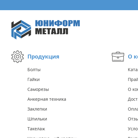
Продукция
О 
Болты
Ката
Гайки
Прай
Саморезы
О к
Анкерная техника
Дост
Заклепки
Опл
Шпильки
Отз
Такелаж
Усло