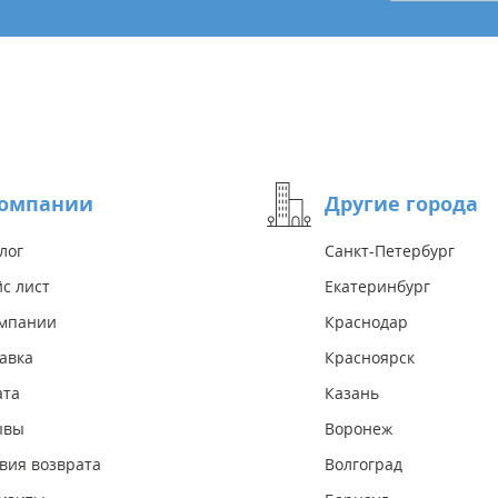
компании
Другие города
лог
Санкт-Петербург
с лист
Екатеринбург
омпании
Краснодар
авка
Красноярск
ата
Казань
ывы
Воронеж
вия возврата
Волгоград