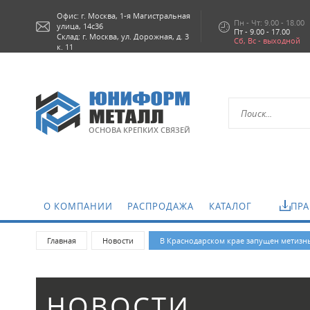
Офис: г.
Москва,
1-я Магистральная
Пн - Чт: 9.00 - 18.00
улица, 14с36
Пт - 9.00 - 17.00
Склад: г. Москва, ул. Дорожная, д. 3
Сб, Вс - выходной
к. 11
ОСНОВА КРЕПКИХ СВЯЗЕЙ
О КОМПАНИИ
РАСПРОДАЖА
КАТАЛОГ
ПРА
Главная
Новости
В Краснодарском крае запущен метизны
НОВОСТИ