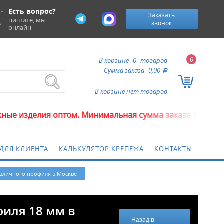
Есть вопрос?
Заказать
пишите, мы
звонок
онлайн
0
В корзине
0
товаров
Сумма заказа
0,00
a
В корзине нет товаров
 оптом. Минимальная сумма заказа 5000 рублей.
ДЛЯ КЛИЕНТА
КАЛЬКУЛЯТОР КРЕПЕЖА
КОНТАКТЫ
азличного профиля в Москве
филя 18 мм в
Назад в