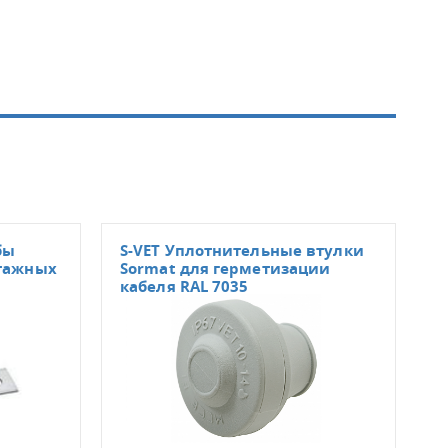
бы
S-VET Уплотнительные втулки
S-G
нтажных
Sormat для герметизации
вту
кабеля RAL 7035
гер