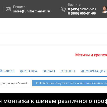
Звоните
Пишите
8 (495) 120-17-23
sales@uniform-met.ru
8 (800) 600-31-66
Метизы и крепежные изделия
ЙС-ЛИСТ
ДОСТАВКА
ОПЛАТА
ОТЗЫВЫ
ИНФОРМАЦИЯ 
ктропроводки Sormat
КР Кабельные хомуты Sormat для монтажа к шинам р
ля монтажа к шинам различного про