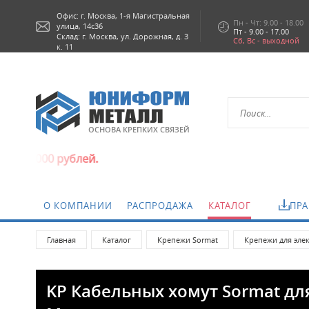
Офис: г.
Москва,
1-я Магистральная
Пн - Чт: 9.00 - 18.00
улица, 14с36
Пт - 9.00 - 17.00
Склад: г. Москва, ул. Дорожная, д. 3
Сб, Вс - выходной
к. 11
ОСНОВА КРЕПКИХ СВЯЗЕЙ
ублей.
О КОМПАНИИ
РАСПРОДАЖА
КАТАЛОГ
ПРА
Главная
Каталог
Крепежи Sormat
Крепежи для эле
KP Кабельных хомут Sormat д