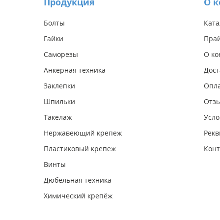
Продукция
О 
Болты
Ката
Гайки
Прай
Саморезы
О к
Анкерная техника
Дост
Заклепки
Опл
Шпильки
Отз
Такелаж
Усло
Нержавеющий крепеж
Рекв
Пластиковый крепеж
Конт
Винты
Дюбельная техника
Химический крепёж