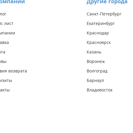
компании
Другие города
лог
Санкт-Петербург
с лист
Екатеринбург
омпании
Краснодар
авка
Красноярск
ата
Казань
ывы
Воронеж
вия возврата
Волгоград
изиты
Барнаул
акты
Владивосток