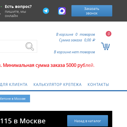
Есть вопрос?
Заказать
пишите, мы
звонок
онлайн
0
В корзине
0
товаров
Сумма заказа
0,00
a
В корзине нет товаров
я сумма заказа 5000 рублей.
ДЛЯ КЛИЕНТА
КАЛЬКУЛЯТОР КРЕПЕЖА
КОНТАКТЫ
 бетоне в Москве
x115 в Москве
Назад в каталог