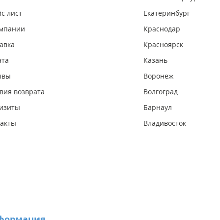
с лист
Екатеринбург
омпании
Краснодар
авка
Красноярск
ата
Казань
ывы
Воронеж
вия возврата
Волгоград
изиты
Барнаул
акты
Владивосток
формация