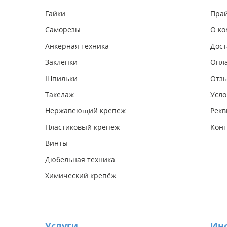
Гайки
Прай
Саморезы
О к
Анкерная техника
Дост
Заклепки
Опл
Шпильки
Отз
Такелаж
Усло
Нержавеющий крепеж
Рекв
Пластиковый крепеж
Конт
Винты
Дюбельная техника
Химический крепёж
Услуги
Ин