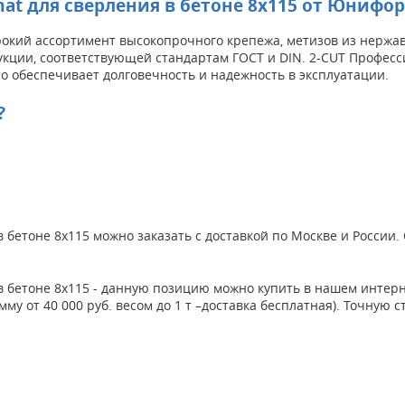
at для сверления в бетоне 8x115 от Юнифо
кий ассортимент высокопрочного крепежа, метизов из нержаве
укции, соответствующей стандартам ГОСТ и DIN. 2-CUT Професс
о обеспечивает долговечность и надежность в эксплуатации.
?
 бетоне 8x115 можно заказать с доставкой по Москве и России
 в бетоне 8x115 - данную позицию можно купить в нашем инте
умму от 40 000 руб. весом до 1 т –доставка бесплатная). Точну