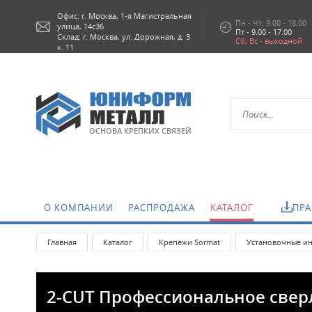
Офис: г.
Москва,
1-я Магистральная
Пн - Чт: 9.00 - 18.00
улица, 14с36
Пт - 9.00 - 17.00
Склад: г. Москва, ул. Дорожная, д. 3
Сб, Вс - выходной
к. 11
ОСНОВА КРЕПКИХ СВЯЗЕЙ
О КОМПАНИИ
РАСПРОДАЖА
КАТАЛОГ
ПРА
Главная
Каталог
Крепежи Sormat
Установочные ин
2-CUT Профессиональное сверл