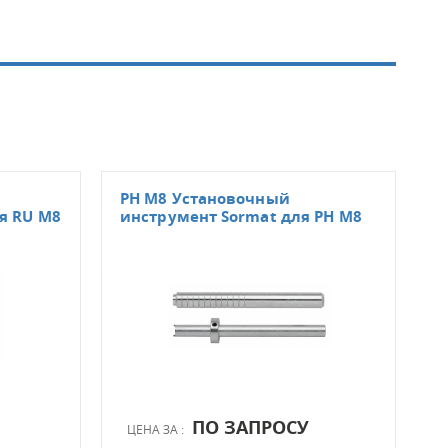
PH M8 Установочный
КВТ
я RU M8
инструмент Sormat для PH M8
инс
дюб
ПО ЗАПРОСУ
ЦЕНА ЗА :
ЦЕН