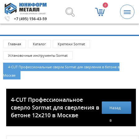
0
ОСНОВА КРЕПКИХ СВЯЗЕЙ
ей.
Метизы и крепежные изделия оптом. Минимальная су
+7 (495) 156-43-59
Главная
Каталог
Крепежи Sormat
Установочные инструменты Sormat
4-CUT Профессиональные сверла Sormat для сверления в бетоне в
Москве
4-CUT Профессиональное
сверло Sormat для сверления в
Назад
бетоне 12х210 в Москве
в
каталог