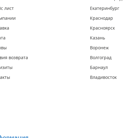
с лист
Екатеринбург
омпании
Краснодар
авка
Красноярск
ата
Казань
ывы
Воронеж
вия возврата
Волгоград
изиты
Барнаул
акты
Владивосток
формация