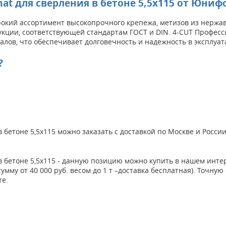
at для сверления в бетоне 5,5x115 от Юниф
кий ассортимент высокопрочного крепежа, метизов из нержаве
укции, соответствующей стандартам ГОСТ и DIN. 4-CUT Професс
алов, что обеспечивает долговечность и надежность в эксплуат
?
 бетоне 5,5x115 можно заказать с доставкой по Москве и Росси
 в бетоне 5,5x115 - данную позицию можно купить в нашем ин
сумму от 40 000 руб. весом до 1 т –доставка бесплатная). Точн
те.