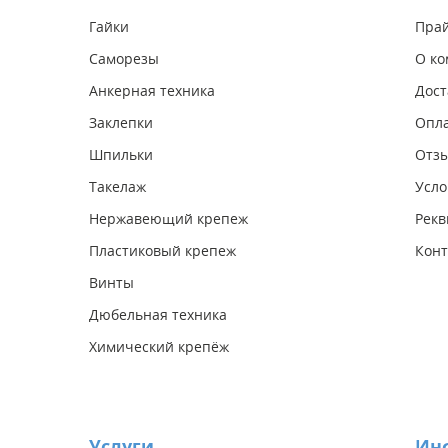
Гайки
Прай
Саморезы
О к
Анкерная техника
Дост
Заклепки
Опл
Шпильки
Отз
Такелаж
Усло
Нержавеющий крепеж
Рекв
Пластиковый крепеж
Конт
Винты
Дюбельная техника
Химический крепёж
Услуги
Ин