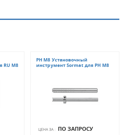
PH M8 Установочный
КВТ
я RU M8
инструмент Sormat для PH M8
инс
дюб
ПО ЗАПРОСУ
ЦЕНА ЗА :
ЦЕН