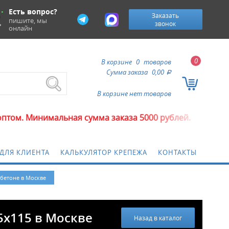
Есть вопрос?
Заказать
пишите, мы
звонок
онлайн
0
В корзине
0
товаров
Сумма заказа
0,00
a
В корзине нет товаров
альная сумма заказа 5000 рублей.
ДЛЯ КЛИЕНТА
КАЛЬКУЛЯТОР КРЕПЕЖА
КОНТАКТЫ
 бетоне в Москве
5x115 в Москве
Назад в каталог