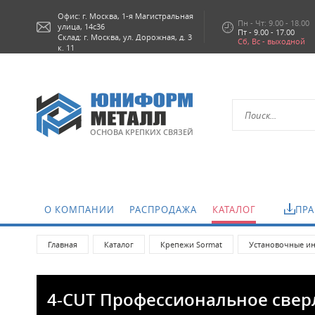
Офис: г.
Москва,
1-я Магистральная
Пн - Чт: 9.00 - 18.00
улица, 14с36
Пт - 9.00 - 17.00
Склад: г. Москва, ул. Дорожная, д. 3
Сб, Вс - выходной
к. 11
ОСНОВА КРЕПКИХ СВЯЗЕЙ
О КОМПАНИИ
РАСПРОДАЖА
КАТАЛОГ
ПРА
Главная
Каталог
Крепежи Sormat
Установочные ин
4-CUT Профессиональное сверл