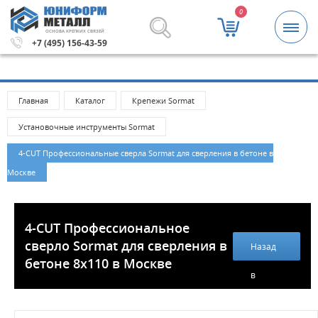
0
ОСНОВА КРЕПКИХ СВЯЗЕЙ
.
Метизы и крепежные изделия оптом. Минимальная сумм
+7 (495) 156-43-59
Главная
Каталог
Крепежи Sormat
Установочные инструменты Sormat
4-CUT Профессиональные сверла Sormat для сверления в бетоне в
Москве
4-CUT Профессиональное
сверло Sormat для сверления в
Назад
бетоне 8х110 в Москве
в
каталог