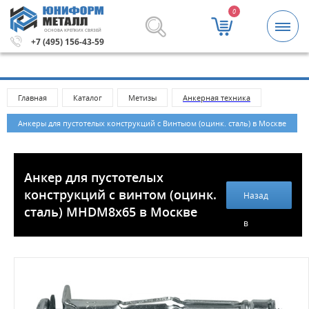
0
ОСНОВА КРЕПКИХ СВЯЗЕЙ
Метизы и крепежные изделия оптом. Минимальная сумм
+7 (495) 156-43-59
Главная
Каталог
Метизы
Анкерная техника
Анкеры для пустотелых конструкций с Винтыом (оцинк. сталь) в Москве
Анкер для пустотелых
конструкций с винтом (оцинк.
Назад
сталь) MHDМ8х65 в Москве
в
каталог