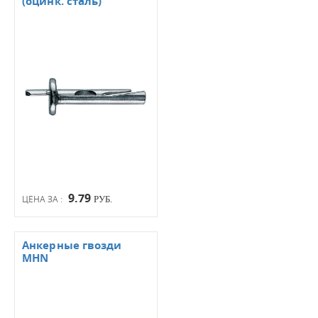
(оцинк. сталь)
9.79
ЦЕНА ЗА :
РУБ.
Анкерные гвозди
MHN