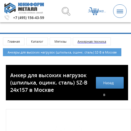
Загрузка...
ОСНОВА КРЕПКИХ СВЯЗЕЙ
етизы и крепежные изделия оптом. Минимальная сумма
+7 (495) 156-43-59
Главная
Каталог
Метизы
Анкерная техника
Анкеры для высоких нагрузок (шпилька, оцинк. сталь) SZ-В в Москве
Анкер для высоких нагрузок
(шпилька, оцинк. сталь) SZ-B
Назад
24х157 в Москве
в
каталог