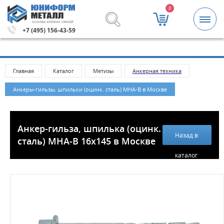
0
ОСНОВА КРЕПКИХ СВЯЗЕЙ
лей.
Метизы и крепежные изделия оптом. Минимальная 
+7 (495) 156-43-59
Главная
Каталог
Метизы
Анкерная техника
Анкеры-гильзы, шпильки (оцинк. сталь) МНА-В в Москве
Анкер-гильза, шпилька (оцинк.
Назад в
сталь) MHA-B 16х145 в Москве
каталог