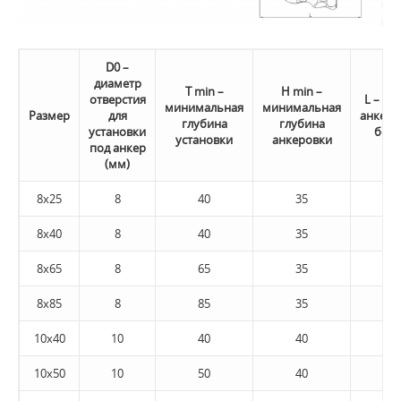
D0 –
диаметр
T min –
H min –
отверстия
L – дл
минимальная
минимальная
Размер
для
анкерн
глубина
глубина
установки
болт
установки
анкеровки
под анкер
(мм)
8x25
8
40
35
45
8x40
8
40
35
45
8x65
8
65
35
70
8x85
8
85
35
90
10x40
10
40
40
45
10x50
10
50
40
55