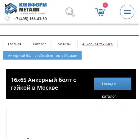
0
ОСНОВА КРЕПКИХ СВЯЗЕЙ
.
Метизы и крепежные изделия оптом. Минимальная сумм
+7 (495) 156-43-59
Главная
Каталог
Метизы
Анкерная техника
Анкерный болт с гайкой оптом в Москве
16х65 Анкерный болт с
Назад в
гайкой в Москве
каталог