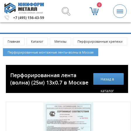
0
ОСНОВА КРЕПКИХ СВЯЗЕЙ
етизы и крепежные изделия оптом. Минимальная сумма 
+7 (495) 156-43-59
Главная
Каталог
Метизы
Перфорированные крепежи
Перфорированные монтажные ленты-волны в Москве
Перфорированная лента
Назад в
(волна) (25м) 13х0.7 в Москве
каталог