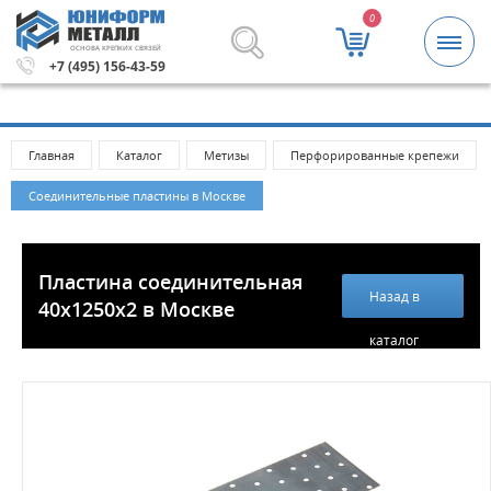
0
ОСНОВА КРЕПКИХ СВЯЗЕЙ
зы и крепежные изделия оптом. Минимальная сумма за
+7 (495) 156-43-59
Главная
Каталог
Метизы
Перфорированные крепежи
Соединительные пластины в Москве
Пластина соединительная
Назад в
40х1250х2 в Москве
каталог