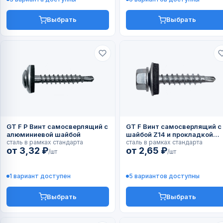
Выбрать
Выбрать
GT F P Винт самосверлящий с
GT F Винт самосверлящий с
алюминиевой шайбой
шайбой Z14 и прокладкой
сталь в рамках стандарта
EPDM
сталь в рамках стандарта
от 3,32 ₽
от 2,65 ₽
/шт
/шт
1 вариант доступен
5 вариантов доступны
Выбрать
Выбрать