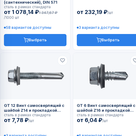
(сантехнический), DIN 571
сталь в рамках стандарта
от 1 078,14 ₽
от 232,19 ₽
1 347,67 ₽
/шт
/1000 шт
58 вариантов доступны
3 варианта доступны
Выбрать
Выбрать
GT 12 Винт самосверлящий с
GT 6 Винт самосверлящий с
шайбой Z14 и прокладкой
шайбой Z16 и прокладкой
EPDM
сталь в рамках стандарта
EPDM
сталь в рамках стандарта
от 7,78 ₽
от 6,04 ₽
/шт
/шт
3 варианта доступны
6 вариантов доступны