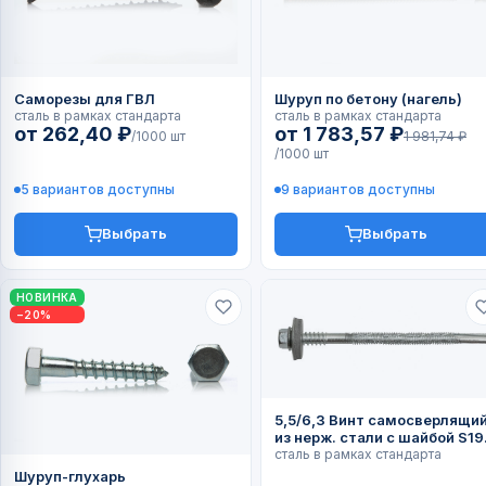
Саморезы для ГВЛ
Шуруп по бетону (нагель)
сталь в рамках стандарта
сталь в рамках стандарта
от 262,40 ₽
от 1 783,57 ₽
/1000 шт
1 981,74 ₽
/1000 шт
5 вариантов доступны
9 вариантов доступны
Выбрать
Выбрать
НОВИНКА
−20%
5,5/6,3 Винт самосверлящи
из нерж. стали с шайбой S19 и
прокладкой EPDM GTX 12 SP
сталь в рамках стандарта
Шуруп-глухарь