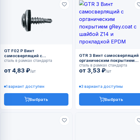
GT F02 P Винт
GTR 3 Винт самосверлящий 
самосверлящий с
органическим покрытием
алюминиевой шайбой
сталь в рамках стандарта
gRey.coat с шайбой Z14 и
сталь в рамках стандарта
от 4,83 ₽
от 3,53 ₽
прокладкой EPDM
/шт
/шт
1 вариант доступен
3 варианта доступны
Выбрать
Выбрать