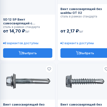
Винт самосверлящий без
шайбы GT 02
сталь в рамках стандарта
SD 12 SP Винт
самосверлящий с
органическим покрытием
сталь в рамках стандарта
от 14,70 ₽
от 2,17 ₽
Magni Silver с шайбой А19 и
/шт
/шт
прокладкой EPDM
8 вариантов доступны
2 варианта доступны
Выбрать
Выбрать
Винт самосверлящий без
Винт самосверлящий без