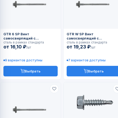
GTR 6 SP Винт
GTR W SP Винт
самосверлящий с
самосверлящий с
органическим покрытием
сталь в рамках стандарта
органическим покрытием
сталь в рамках стандарта
от 16,10 ₽
от 19,23 ₽
gRey.coat с алюминиевой
gRey.coat с алюминиевой
/шт
/шт
шайбой А19 и прокладкой
шайбой А19 и прокладкой
EPDM
EPDM
9 вариантов доступны
7 вариантов доступны
Выбрать
Выбрать