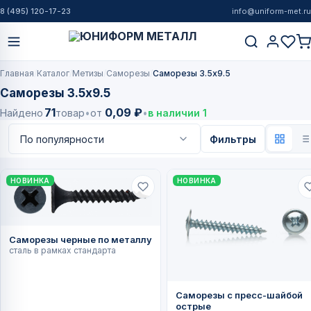
8 (495) 120-17-23
info@uniform-met.ru
Главная
Каталог
Метизы
Саморезы
Саморезы 3.5x9.5
Саморезы 3.5x9.5
71
0,09 ₽
Найдено
товар
•
от
•
в наличии 1
Фильтры
НОВИНКА
НОВИНКА
Саморезы черные по металлу
сталь в рамках стандарта
Саморезы с пресс-шайбой
острые