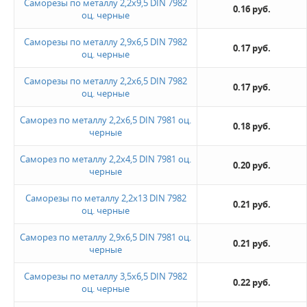
Саморезы по металлу 2,2х9,5 DIN 7982
0.16 руб.
оц. черные
Новинка
Саморезы по металлу 2,9х6,5 DIN 7982
0.17 руб.
оц. черные
Да
Саморезы по металлу 2,2х6,5 DIN 7982
0.17 руб.
оц. черные
Величина скидки
10%
Саморез по металлу 2,2х6,5 DIN 7981 оц.
0.18 руб.
20%
черные
30%
Саморез по металлу 2,2х4,5 DIN 7981 оц.
0.20 руб.
черные
Не нашли ничего подходящего?
Саморезы по металлу 2,2х13 DIN 7982
0.21 руб.
оц. черные
Оставьте заявку - мы найдем то, что вам нужно
Саморез по металлу 2,9х6,5 DIN 7981 оц.
0.21 руб.
черные
Саморезы по металлу 3,5х6,5 DIN 7982
0.22 руб.
оц. черные