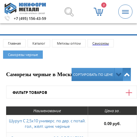
0
ОСНОВА КРЕПКИХ СВЯЗЕЙ
000 рублей.
Метизы и крепежные изделия оптом. Минима
+7 (495) 156-43-59
Главная
Каталог
Метизы оптом
Саморeзы
Саморезы черные
Саморезы черные в Москве
СОРТИРОВАТЬ ПО ЦЕНЕ
ФИЛЬТР ТОВАРОВ
Цена
Наименование
Цена за .
от
до
Шуруп С 2,5х10 универс. по дер. с потай.
0.09 руб.
гол., жёлт. цинк черные