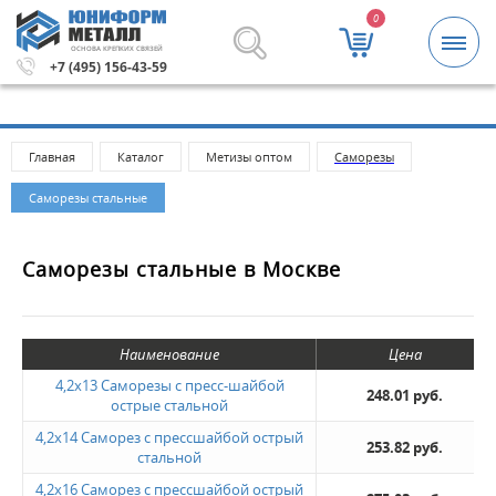
0
ОСНОВА КРЕПКИХ СВЯЗЕЙ
заказа 5000 рублей.
Метизы и крепежные изделия оптом
+7 (495) 156-43-59
Главная
Каталог
Метизы оптом
Саморeзы
Саморезы стальные
Саморезы стальные в Москве
Наименование
Цена
4,2х13 Саморезы с пресс-шайбой
248.01 руб.
острые стальной
4,2х14 Саморез с прессшайбой острый
253.82 руб.
стальной
4,2х16 Саморез с прессшайбой острый