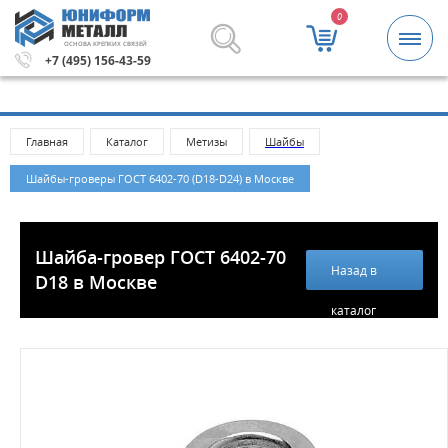
0
ОСНОВА КРЕПКИХ СВЯЗЕЙ
.
Метизы и крепежные изделия оптом. Минимальная сумм
+7 (495) 156-43-59
Главная
Каталог
Метизы
Шайбы
Шайбы-гроверы ГОСТ 6402-70 (D18-D24) в Москве
Шайба-гровер ГОСТ 6402-70
Назад в
D18 в Москве
каталог