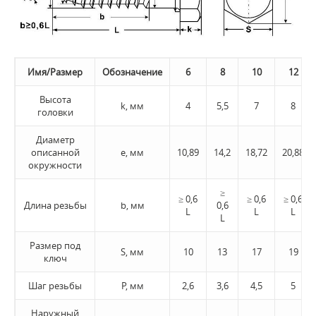
Имя/Размер
Обозначение
6
8
10
12
Высота
k, мм
4
5,5
7
8
головки
Диаметр
описанной
e, мм
10,89
14,2
18,72
20,88
окружности
≥
≥ 0,6
≥ 0,6
≥ 0,6
Длина резьбы
b, мм
0,6
L
L
L
L
Размер под
S, мм
10
13
17
19
ключ
Шаг резьбы
P, мм
2,6
3,6
4,5
5
Наружный