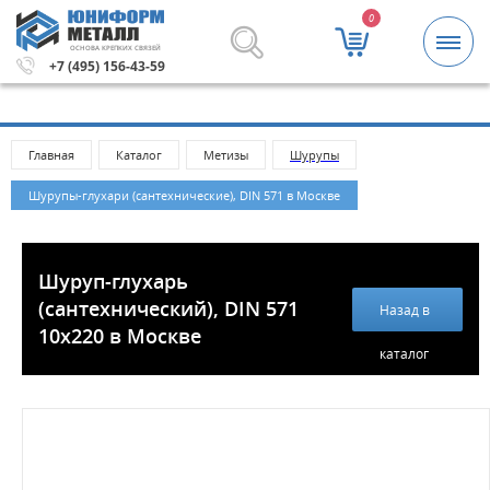
0
ОСНОВА КРЕПКИХ СВЯЗЕЙ
блей.
Метизы и крепежные изделия оптом. Минимальная 
+7 (495) 156-43-59
Главная
Каталог
Метизы
Шурупы
Шурупы-глухари (сантехнические), DIN 571 в Москве
Шуруп-глухарь
(сантехнический), DIN 571
Назад в
10х220 в Москве
каталог