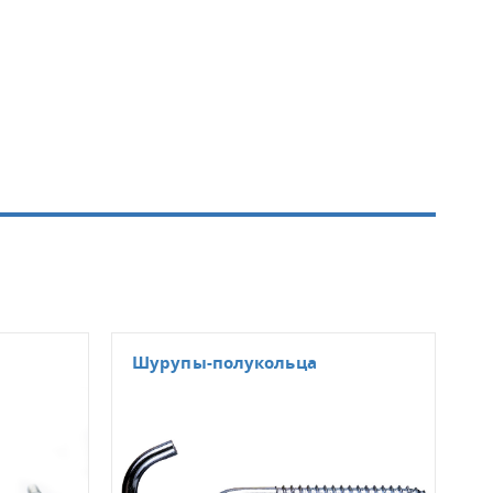
Шурупы-полукольца
Шур