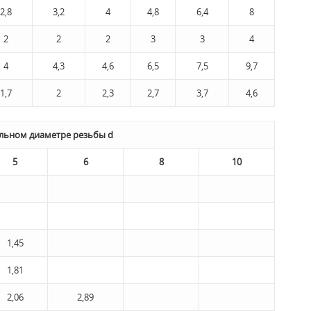
2,8
3,2
4
4,8
6,4
8
2
2
2
3
3
4
4
4,3
4,6
6,5
7,5
9,7
1,7
2
2,3
2,7
3,7
4,6
альном диаметре резьбы d
5
6
8
10
1,45
1,81
2,06
2,89