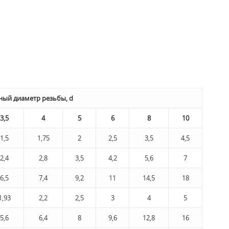
ый диаметр резьбы, d
3,5
4
5
6
8
10
1,5
1,75
2
2,5
3,5
4,5
2,4
2,8
3,5
4,2
5,6
7
6,5
7,4
9,2
11
14,5
18
1,93
2,2
2,5
3
4
5
5,6
6,4
8
9,6
12,8
16