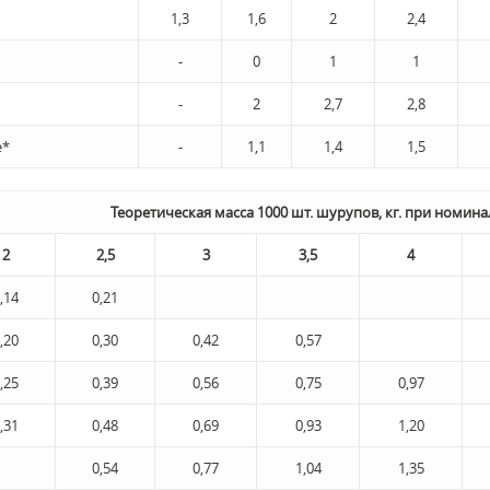
1,3
1,6
2
2,4
-
0
1
1
-
2
2,7
2,8
е*
-
1,1
1,4
1,5
Теоретическая масса 1000 шт. шурупов, кг. при номин
2
2,5
3
3,5
4
,14
0,21
,20
0,30
0,42
0,57
,25
0,39
0,56
0,75
0,97
,31
0,48
0,69
0,93
1,20
0,54
0,77
1,04
1,35