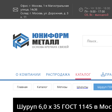
Офис: г.
Москва,
1-я Магистральная
Пн - Чт: 9.00 - 18.00
улица, 14с36
Пт - 9.00 - 17.00
Склад: г. Москва, ул. Дорожная, д. 3
Сб, Вс - выходной
к. 11
ОСНОВА КРЕПКИХ СВЯЗЕЙ
О КОМПАНИИ
РАСПРОДАЖА
КАТАЛОГ
ПРА
Главная
Каталог
Метизы
Шурупы
Шуруп ГОС
Шуруп 6,0 х 35 ГОСТ 1145 в Мо