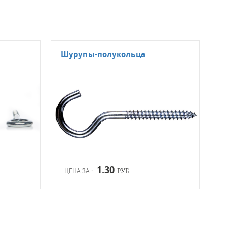
Шурупы-полукольца
Шур
1.30
ЦЕНА ЗА :
ЦЕН
РУБ.