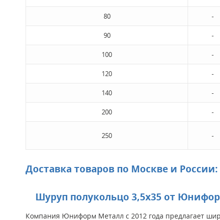
80
-
90
-
100
-
120
-
140
-
200
-
250
-
Доставка товаров по Москве и России:
Шуруп полукольцо 3,5х35 от Юнифор
Компания Юниформ Металл с 2012 года предлагает широ