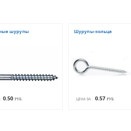
зные шурупы
Шурупы-кольца
0.50
0.57
:
ЦЕНА ЗА :
РУБ.
РУБ.