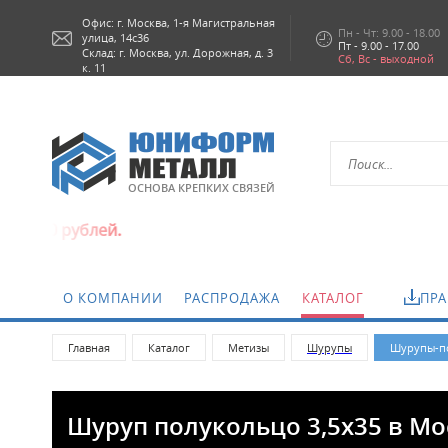
Офис: г.
Москва,
1-я Магистральная
Пн - Чт: 9.00 - 18.00
улица, 14с36
Пт - 9.00 - 17.00
Склад: г. Москва, ул. Дорожная, д. 3
Сб, Вс - выходной
к. 11
ОСНОВА КРЕПКИХ СВЯЗЕЙ
лей.
О КОМПАНИИ
РАСПРОДАЖА
КАТАЛОГ
ПРА
Главная
Каталог
Метизы
Шурупы
Шурупы-по
Шуруп полукольцо 3,5х35 в Мо