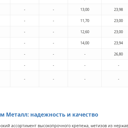
-
-
13,00
23,98
-
-
11,70
23,00
-
-
12,60
23,00
-
-
14,00
23,94
-
-
-
26,80
-
-
-
-
-
-
-
-
м Металл: надежность и качество
кий ассортимент высокопрочного крепежа, метизов из нержаве