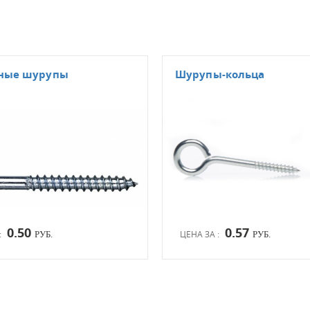
зные шурупы
Шурупы-кольца
0.50
0.57
:
ЦЕНА ЗА :
РУБ.
РУБ.