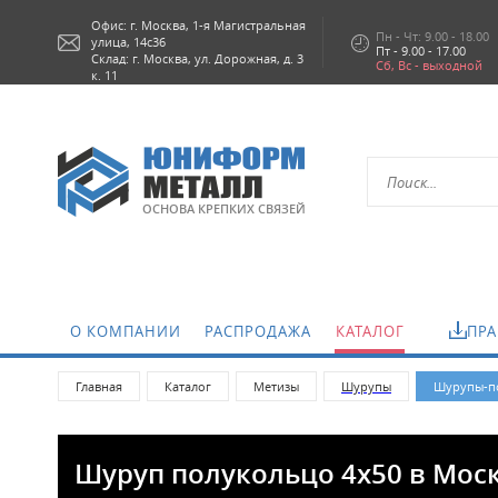
Офис: г.
Москва,
1-я Магистральная
Пн - Чт: 9.00 - 18.00
улица, 14с36
Пт - 9.00 - 17.00
Склад: г. Москва, ул. Дорожная, д. 3
Сб, Вс - выходной
к. 11
ОСНОВА КРЕПКИХ СВЯЗЕЙ
О КОМПАНИИ
РАСПРОДАЖА
КАТАЛОГ
ПРА
Главная
Каталог
Метизы
Шурупы
Шурупы-по
Шуруп полукольцо 4х50 в Мос