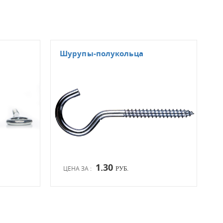
Шурупы-полукольца
Шур
1.30
ЦЕНА ЗА :
ЦЕН
РУБ.