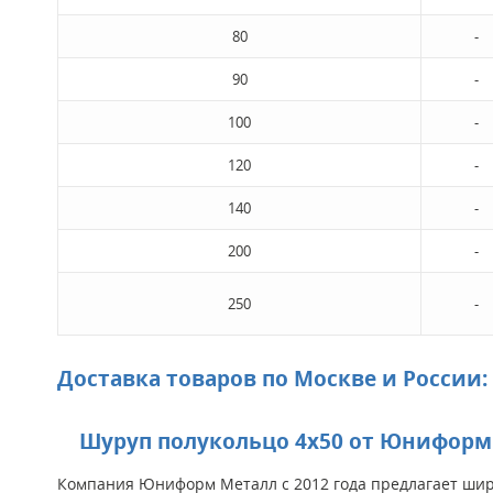
80
-
90
-
100
-
120
-
140
-
200
-
250
-
Доставка товаров по Москве и России:
Шуруп полукольцо 4х50 от Юниформ 
Компания Юниформ Металл с 2012 года предлагает широ