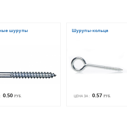
зные шурупы
Шурупы-кольца
0.50
0.57
:
ЦЕНА ЗА :
РУБ.
РУБ.