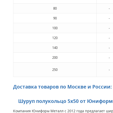
80
-
90
-
100
-
120
-
140
-
200
-
250
-
Доставка товаров по Москве и России:
Шуруп полукольцо 5х50 от Юниформ 
Компания Юниформ Металл с 2012 года предлагает широ