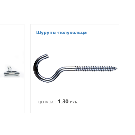
Шурупы-полукольца
Шур
1.30
ЦЕНА ЗА :
ЦЕН
РУБ.