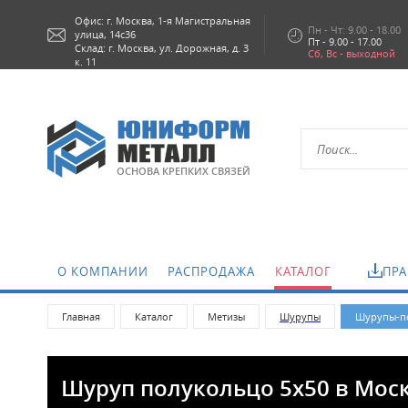
Офис: г.
Москва,
1-я Магистральная
Пн - Чт: 9.00 - 18.00
улица, 14с36
Пт - 9.00 - 17.00
Склад: г. Москва, ул. Дорожная, д. 3
Сб, Вс - выходной
к. 11
ОСНОВА КРЕПКИХ СВЯЗЕЙ
О КОМПАНИИ
РАСПРОДАЖА
КАТАЛОГ
ПРА
Главная
Каталог
Метизы
Шурупы
Шурупы-по
Шуруп полукольцо 5х50 в Мос