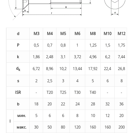
d
M3
M4
M5
M6
M8
M10
M12
P
0,5
0,7
0,8
1
1,25
1,5
1,75
k
1,86
2,48
3,1
3,72
4,96
6,2
7,44
d
6,72
8,96
10,2
13,44
17,92
22,4
26,8
k
s
2
2,5
3
4
5
6
8
ISR
-
Т20
Т25
Т30
Т40
-
-
b
18
20
22
24
28
32
36
мин.
5
6
6
8
10
12
20
l
макс.
30
50
80
120
160
160
200