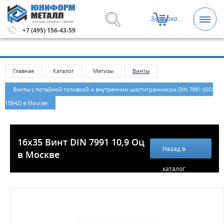
Загрузка...
ОСНОВА КРЕПКИХ СВЯЗЕЙ
етизы и крепежные изделия оптом. Минимальная сумма 
+7 (495) 156-43-59
Главная
Каталог
Метизы
Винты
Винты с потайной головкой и внутренним шестигранником DIN 7991 (ISO
10642) в Москве
16х35 Винт DIN 7991 10,9 Оц
Назад в
в Москве
каталог