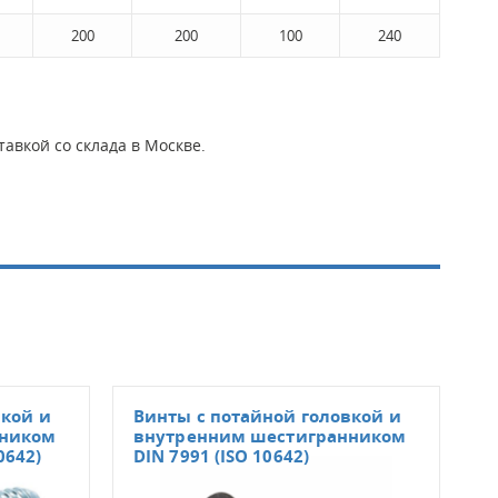
200
200
100
240
авкой со склада в Москве.
вкой и
Винты с потайной головкой и
Вин
нником
внутренним шестигранником
вну
0642)
DIN 7991 (ISO 10642)
и з
пр. 