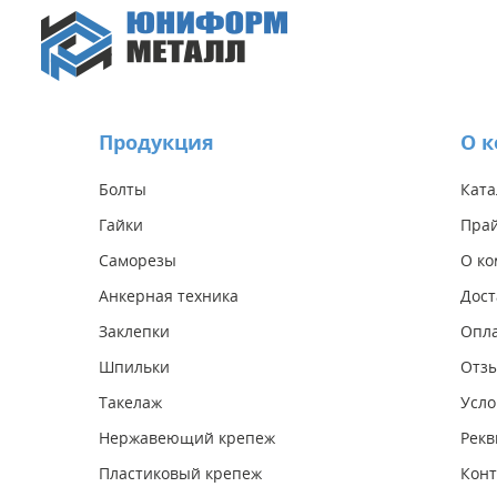
Продукция
О 
Болты
Ката
Гайки
Прай
Саморезы
О к
Анкерная техника
Дост
Заклепки
Опл
Шпильки
Отз
Такелаж
Усло
Нержавеющий крепеж
Рекв
Пластиковый крепеж
Конт