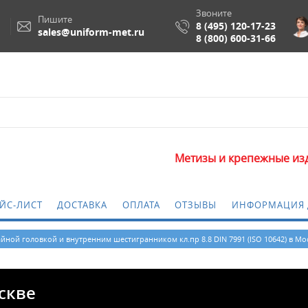
Звоните
Пишите
8 (495) 120-17-23
sales@uniform-met.ru
8 (800) 600-31-66
Метизы и крепежные изделия оптом
ЙС-ЛИСТ
ДОСТАВКА
ОПЛАТА
ОТЗЫВЫ
ИНФОРМАЦИЯ 
айной головкой и внутренним шестигранником кл.пр 8.8 DIN 7991 (ISO 10642) в Мо
оскве