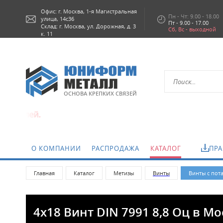
Офис: г.
Москва,
1-я Магистральная
Пн - Чт: 9.00 - 18.00
улица, 14с36
Пт - 9.00 - 17.00
Склад: г. Москва, ул. Дорожная, д. 3
Сб, Вс - выходной
к. 11
ОСНОВА КРЕПКИХ СВЯЗЕЙ
О КОМПАНИИ
РАСПРОДАЖА
КАТАЛОГ
ПРА
Главная
Каталог
Метизы
Винты
Винты с пот
4х18 Винт DIN 7991 8,8 Оц в М