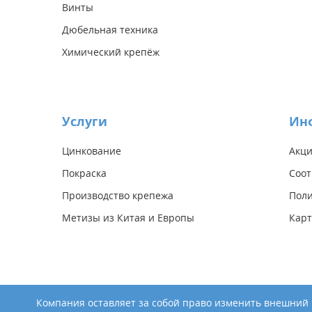
Винты
Дюбельная техника
Химический крепёж
Услуги
Ин
Цинкование
Акц
Покраска
Соот
Производство крепежа
Поли
Метизы из Китая и Европы
Карт
Компания оставляет за собой право изменить внешний в