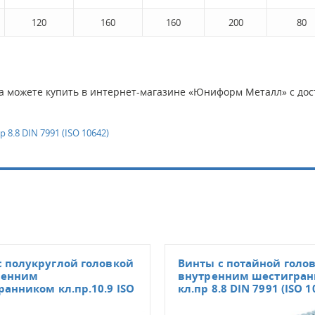
120
160
160
200
80
да можете купить в интернет-магазине «Юниформ Металл» с дост
8.8 DIN 7991 (ISO 10642)
с полукруглой головкой
Винты с потайной голо
ренним
внутренним шестигра
анником кл.пр.10.9 ISO
кл.пр 8.8 DIN 7991 (ISO 1