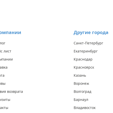
компании
Другие города
лог
Санкт-Петербург
с лист
Екатеринбург
омпании
Краснодар
авка
Красноярск
ата
Казань
ывы
Воронеж
вия возврата
Волгоград
изиты
Барнаул
акты
Владивосток