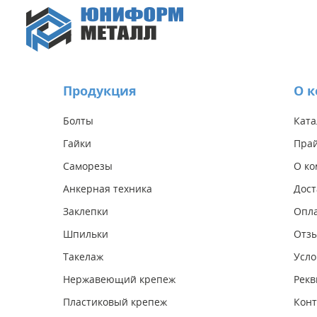
Продукция
О 
Болты
Ката
Гайки
Прай
Саморезы
О к
Анкерная техника
Дост
Заклепки
Опл
Шпильки
Отз
Такелаж
Усло
Нержавеющий крепеж
Рекв
Пластиковый крепеж
Конт