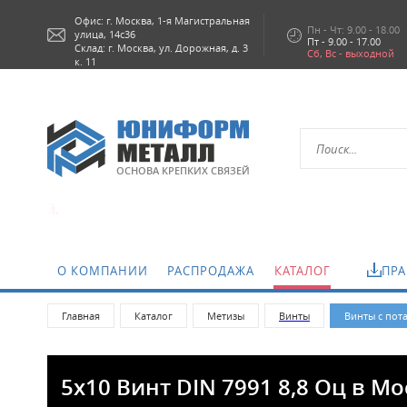
Офис: г.
Москва,
1-я Магистральная
Пн - Чт: 9.00 - 18.00
улица, 14с36
Пт - 9.00 - 17.00
Склад: г. Москва, ул. Дорожная, д. 3
Сб, Вс - выходной
к. 11
ОСНОВА КРЕПКИХ СВЯЗЕЙ
О КОМПАНИИ
РАСПРОДАЖА
КАТАЛОГ
ПРА
Главная
Каталог
Метизы
Винты
Винты с пот
5х10 Винт DIN 7991 8,8 Оц в М