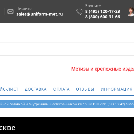
Звоните
Пишите
8 (495) 120-17-23
sales@uniform-met.ru
8 (800) 600-31-66
Метизы и крепежные изделия оптом
ЙС-ЛИСТ
ДОСТАВКА
ОПЛАТА
ОТЗЫВЫ
ИНФОРМАЦИЯ 
айной головкой и внутренним шестигранником кл.пр 8.8 DIN 7991 (ISO 10642) в Мо
оскве