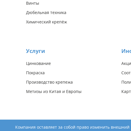
Винты
Дюбельная техника
Химический крепёж
Услуги
Ин
Цинкование
Акц
Покраска
Соот
Производство крепежа
Поли
Метизы из Китая и Европы
Карт
Компания оставляет за собой право изменить внешний в