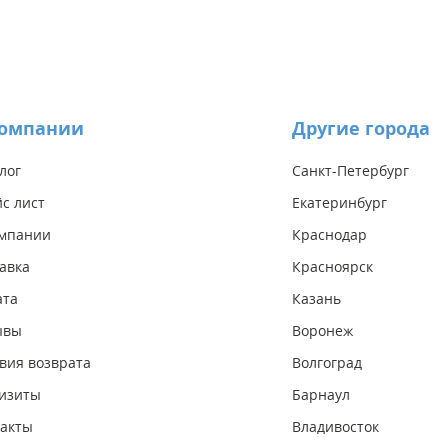
компании
Другие города
лог
Санкт-Петербург
с лист
Екатеринбург
омпании
Краснодар
авка
Красноярск
ата
Казань
ывы
Воронеж
вия возврата
Волгоград
изиты
Барнаул
акты
Владивосток