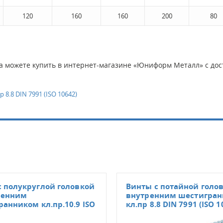
120
160
160
200
80
да можете купить в интернет-магазине «Юниформ Металл» с дост
8.8 DIN 7991 (ISO 10642)
с полукруглой головкой
Винты с потайной голо
ренним
внутренним шестигра
анником кл.пр.10.9 ISO
кл.пр 8.8 DIN 7991 (ISO 1