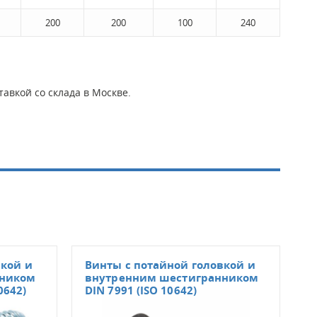
200
200
100
240
авкой со склада в Москве.
вкой и
Винты с потайной головкой и
Вин
нником
внутренним шестигранником
вну
0642)
DIN 7991 (ISO 10642)
и з
пр. 