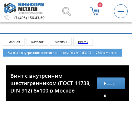
0
ОСНОВА КРЕПКИХ СВЯЗЕЙ
ей.
Метизы и крепежные изделия оптом. Минимальная су
+7 (495) 156-43-59
Главная
Каталог
Метизы
Винты
Винты с внутренним шестигранником DIN 912 (ГОСТ 11738) в Москве
Винт с внутренним
шестигранником (ГОСТ 11738,
Назад
DIN 912) 8х100 в Москве
в
каталог