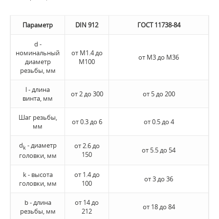
Параметр
DIN 912
ГОСТ 11738-84
d -
номинальный
от М1.4 до
от М3 до М36
диаметр
М100
резьбы, мм
l - длина
от 2 до 300
от 5 до 200
винта, мм
Шаг резьбы,
от 0.3 до 6
от 0.5 до 4
мм
d
- диаметр
от 2.6 до
k
от 5.5 до 54
150
головки, мм
k - высота
от 1.4 до
от 3 до 36
головки, мм
100
b - длина
от 14 до
от 18 до 84
резьбы, мм
212