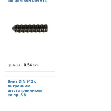
концом 45Н DIN 914
0.54
ЦЕНА ЗА :
РУБ.
Винт DIN 912 с
внтренним
шестигранником
кл.пр. 8.8