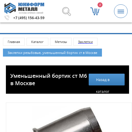
0
ОСНОВА КРЕПКИХ СВЯЗЕЙ
 рублей.
Метизы и крепежные изделия оптом. Минималь
+7 (495) 156-43-59
Главная
Каталог
Метизы
Заклепки
Заклепки резьбовые, уменьшенный бортик ст в Москве
Уменьшенный бортик ст М6
Назад в
в Москве
каталог