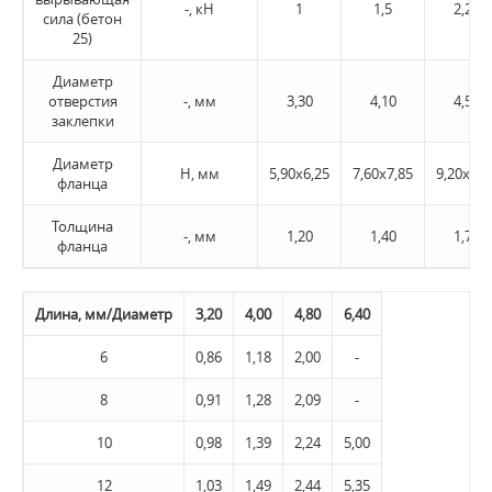
-, кН
1
1,5
2,20
сила (бетон
25)
Диаметр
отверстия
-, мм
3,30
4,10
4,50
заклепки
Диаметр
H, мм
5,90х6,25
7,60х7,85
9,20х9,4
фланца
Толщина
-, мм
1,20
1,40
1,70
фланца
Длина, мм/Диаметр
3,20
4,00
4,80
6,40
6
0,86
1,18
2,00
-
8
0,91
1,28
2,09
-
10
0,98
1,39
2,24
5,00
12
1,03
1,49
2,44
5,35