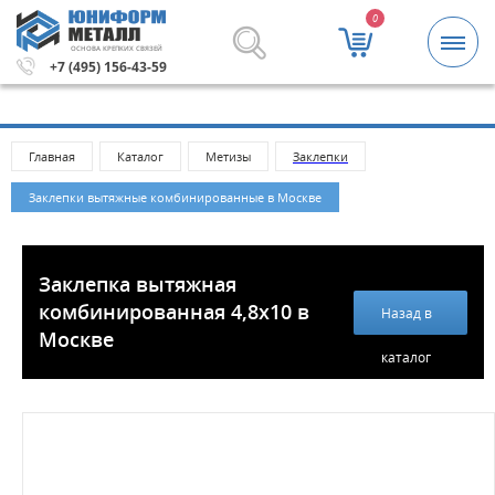
0
ОСНОВА КРЕПКИХ СВЯЗЕЙ
блей.
Метизы и крепежные изделия оптом. Минимальная 
+7 (495) 156-43-59
Главная
Каталог
Метизы
Заклепки
Заклепки вытяжные комбинированные в Москве
Заклепка вытяжная
комбинированная 4,8х10 в
Назад в
Москве
каталог