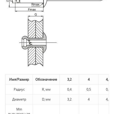
Имя/Размер
Обозначение
3,2
4
4,8
Радиус
R, мм
0,4
0,5
0,6
Диаметр
D, мм
3,2
4
4,8
Min
вырывающая