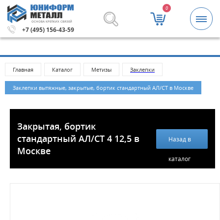
0
ОСНОВА КРЕПКИХ СВЯЗЕЙ
й.
Метизы и крепежные изделия оптом. Минимальная сум
+7 (495) 156-43-59
Главная
Каталог
Метизы
Заклепки
Заклепки вытяжные, закрытые, бортик стандартный АЛ/СТ в Москве
Закрытая, бортик
стандартный АЛ/СТ 4 12,5 в
Назад в
Москве
каталог