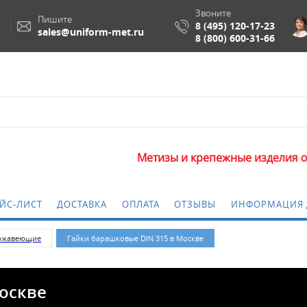
Звоните
Пишите
8 (495) 120-17-23
sales@uniform-met.ru
8 (800) 600-31-66
Метизы и крепежные изделия оптом. Миним
ЙС-ЛИСТ
ДОСТАВКА
ОПЛАТА
ОТЗЫВЫ
ИНФОРМАЦИЯ 
ержавеющие
Гайки барашковые DIN 315 в Москве
Москве