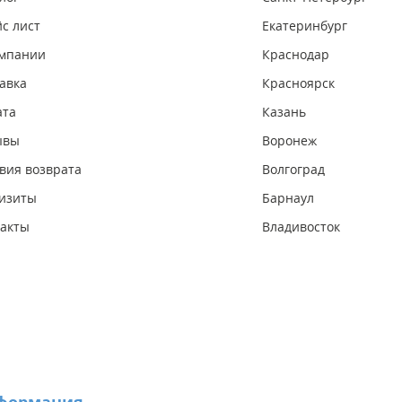
с лист
Екатеринбург
омпании
Краснодар
авка
Красноярск
ата
Казань
ывы
Воронеж
вия возврата
Волгоград
изиты
Барнаул
акты
Владивосток