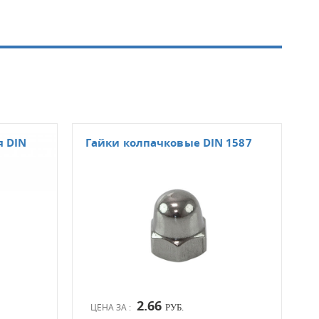
я DIN
Гайки колпачковые DIN 1587
Гай
2.66
ЦЕНА ЗА :
ЦЕН
РУБ.