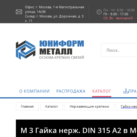
Офис: г.
Москва,
1-я Магистральная
Пн - Чт: 9.00 - 18.00
улица, 14с36
Пт - 9.00 - 17.00
Склад: г. Москва, ул. Дорожная, д. 3
Сб, Вс - выходной
к. 11
ОСНОВА КРЕПКИХ СВЯЗЕЙ
О КОМПАНИИ
РАСПРОДАЖА
КАТАЛОГ
ПРА
Главная
Каталог
Нержавеющие крепежи
Гайки н
М 3 Гайка нерж. DIN 315 А2 в 