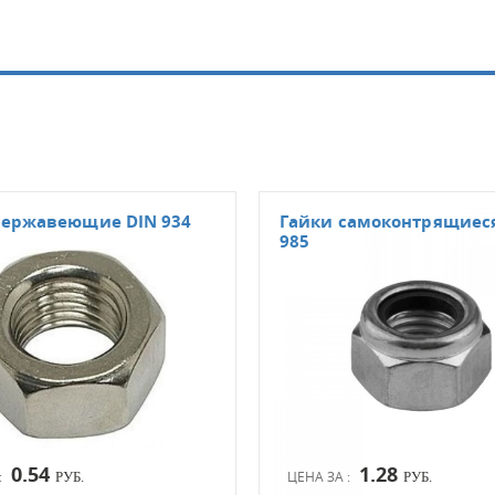
нержавеющие DIN 934
Гайки самоконтрящиес
985
0.54
1.28
:
ЦЕНА ЗА :
РУБ.
РУБ.