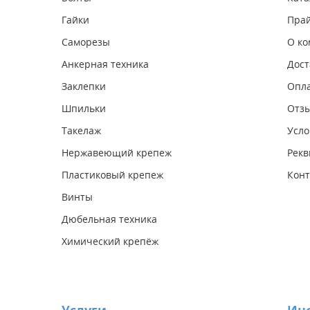
Гайки
Прай
Саморезы
О к
Анкерная техника
Дост
Заклепки
Опл
Шпильки
Отз
Такелаж
Усло
Нержавеющий крепеж
Рекв
Пластиковый крепеж
Конт
Винты
Дюбельная техника
Химический крепёж