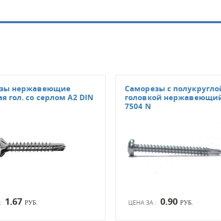
зы нержавеющие
Саморезы с полукругло
я гол. со серлом А2 DIN
головкой нержавеющий
7504 N
1.67
0.90
:
ЦЕНА ЗА :
РУБ.
РУБ.