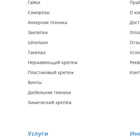
Гайки
Прай
Саморезы
О к
Анкерная техника
Дост
Заклепки
Опл
Шпильки
Отз
Такелаж
Усло
Нержавеющий крепеж
Рекв
Пластиковый крепеж
Конт
Винты
Дюбельная техника
Химический крепёж
Услуги
Ин