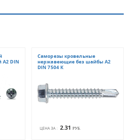
й
Саморезы кровельные
Сам
 А2 DIN
нержавеющие без шайбы А2
нер
DIN 7504 К
2.31
ЦЕНА ЗА :
ЦЕН
РУБ.