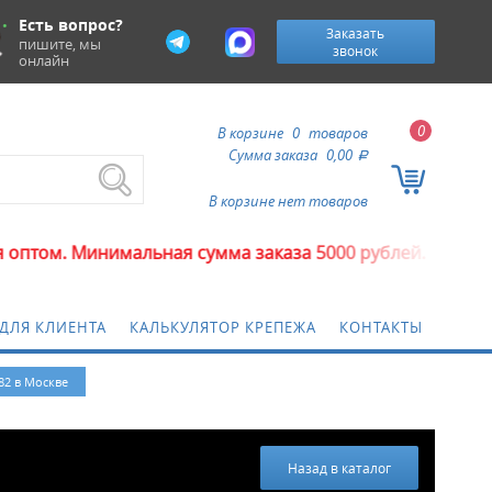
Есть вопрос?
Заказать
пишите, мы
звонок
онлайн
0
В корзине
0
товаров
Сумма заказа
0,00
a
В корзине нет товаров
имальная сумма заказа 5000 рублей.
ДЛЯ КЛИЕНТА
КАЛЬКУЛЯТОР КРЕПЕЖА
КОНТАКТЫ
82 в Москве
Назад в каталог