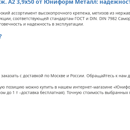
ерж. А2 3,9х50 от Юниформ Металл: надежнос
кий ассортимент высокопрочного крепежа, метизов из нержаве
кции, соответствующей стандартам ГОСТ и DIN. DIN 7982 Саморе
говечность и надежность в эксплуатации.
?
но заказать с доставкой по Москве и России. Обращайтесь к на
данную позицию можно купить в нашем интернет-магазине «Юниф
есом до 1 т –доставка бесплатная). Точную стоимость выбранных