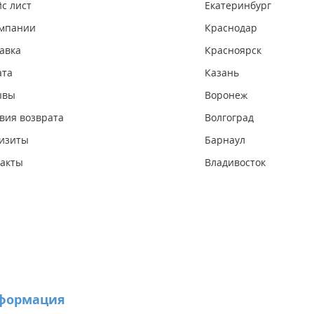
с лист
Екатеринбург
омпании
Краснодар
авка
Красноярск
ата
Казань
ывы
Воронеж
вия возврата
Волгоград
изиты
Барнаул
акты
Владивосток
формация