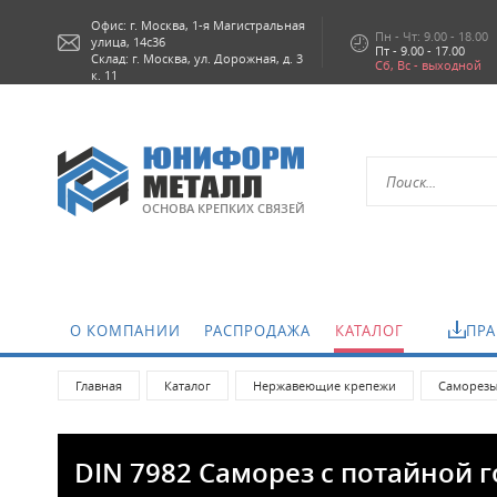
Офис: г.
Москва,
1-я Магистральная
Пн - Чт: 9.00 - 18.00
улица, 14с36
Пт - 9.00 - 17.00
Склад: г. Москва, ул. Дорожная, д. 3
Сб, Вс - выходной
к. 11
ОСНОВА КРЕПКИХ СВЯЗЕЙ
О КОМПАНИИ
РАСПРОДАЖА
КАТАЛОГ
ПРА
Главная
Каталог
Нержавеющие крепежи
Саморезы
DIN 7982 Саморез с потайной г