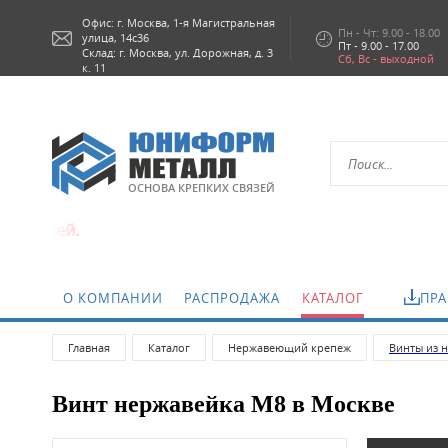
Офис: г.
Москва,
1-я Магистральная
Пн - Чт: 9.00 - 18.00
улица, 14с36
Пт - 9.00 - 17.00
Склад: г. Москва, ул. Дорожная, д. 3
Сб, Вс - выходной
к. 11
ОСНОВА КРЕПКИХ СВЯЗЕЙ
О КОМПАНИИ
РАСПРОДАЖА
КАТАЛОГ
ПРА
Главная
Каталог
Нержавеющий крепеж
Винты из 
Винт нержавейка М8 в Москве