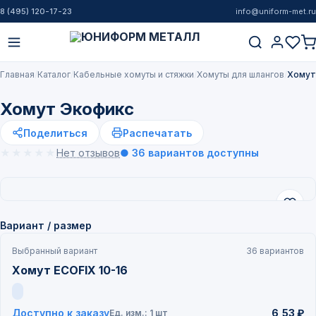
8 (495) 120-17-23
info@uniform-met.ru
Главная
Каталог
Кабельные хомуты и стяжки
Хомуты для шлангов
Хомут
Хомут Экофикс
Поделиться
Распечатать
★★★★★
★★★★★
Нет отзывов
● 36 вариантов доступны
Вариант / размер
Выбранный вариант
36 вариантов
Хомут ECOFIX 10-16
Доступно к заказу
6,53 ₽
Ед. изм.: 1 шт