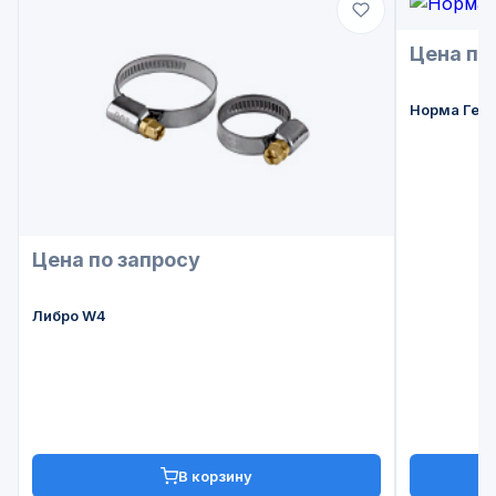
Цена по
Норма Гем
Цена по запросу
Либро W4
В корзину