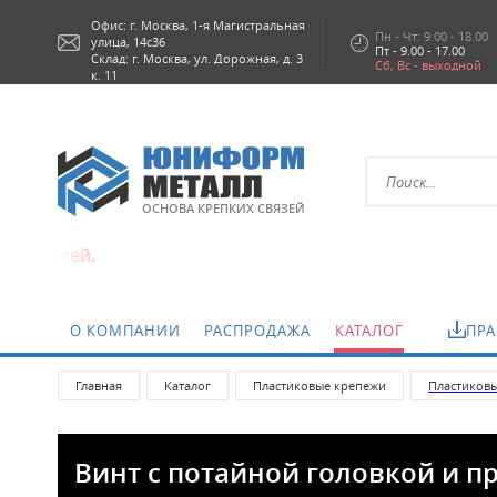
Офис: г.
Москва,
1-я Магистральная
Пн - Чт: 9.00 - 18.00
улица, 14с36
Пт - 9.00 - 17.00
Склад: г. Москва, ул. Дорожная, д. 3
Сб, Вс - выходной
к. 11
ОСНОВА КРЕПКИХ СВЯЗЕЙ
й.
О КОМПАНИИ
РАСПРОДАЖА
КАТАЛОГ
ПРА
Главная
Каталог
Пластиковые крепежи
Пластиков
Винт с потайной головкой и п