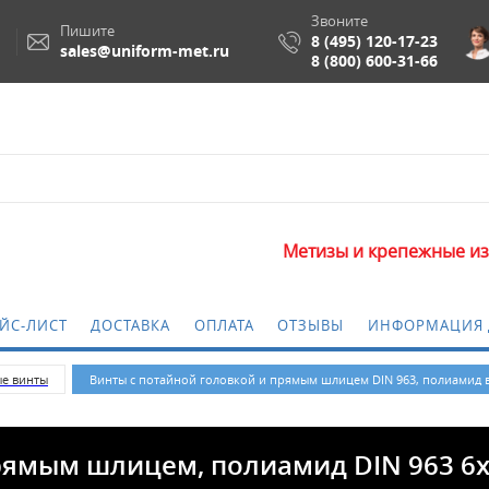
Звоните
Пишите
8 (495) 120-17-23
sales@uniform-met.ru
8 (800) 600-31-66
Метизы и крепежные изделия опт
ЙС-ЛИСТ
ДОСТАВКА
ОПЛАТА
ОТЗЫВЫ
ИНФОРМАЦИЯ 
ые винты
Винты с потайной головкой и прямым шлицем DIN 963, полиамид 
рямым шлицем, полиамид DIN 963 6x