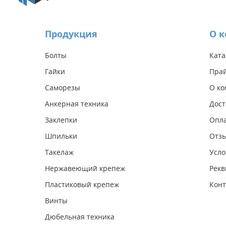
Продукция
О 
Болты
Ката
Гайки
Прай
Саморезы
О к
Анкерная техника
Дост
Заклепки
Опл
Шпильки
Отз
Такелаж
Усло
Нержавеющий крепеж
Рекв
Пластиковый крепеж
Конт
Винты
Дюбельная техника