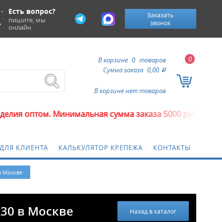
Есть вопрос?
Заказать
пишите, мы
звонок
онлайн
0
В корзине
0
товаров
Сумма заказа
0,00
a
В корзине нет товаров
ом. Минимальная сумма заказа 5000 рублей.
ДЛЯ КЛИЕНТА
КАЛЬКУЛЯТОР КРЕПЕЖА
КОНТАКТЫ
в Москве
30 в Москве
Назад в каталог