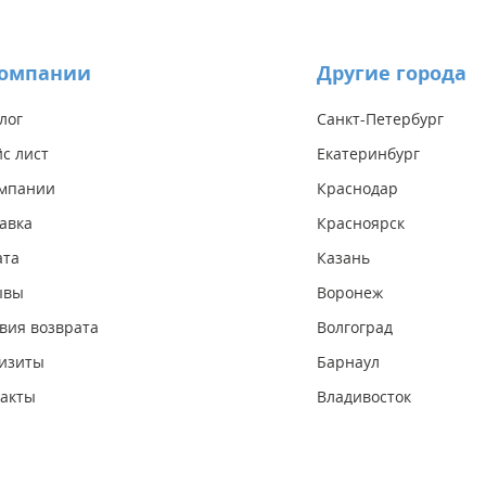
компании
Другие города
лог
Санкт-Петербург
с лист
Екатеринбург
омпании
Краснодар
авка
Красноярск
ата
Казань
ывы
Воронеж
вия возврата
Волгоград
изиты
Барнаул
акты
Владивосток