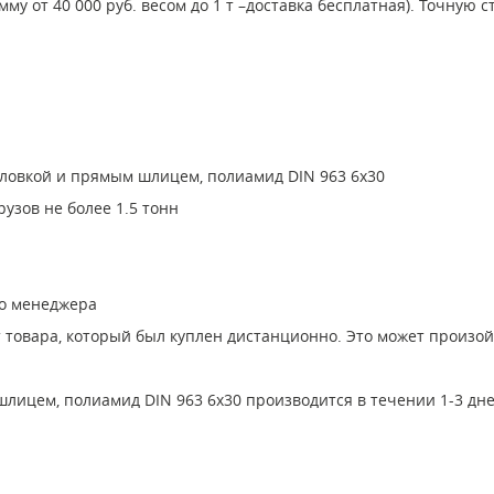
умму от 40 000 руб. весом до 1 т –доставка бесплатная). Точну
оловкой и прямым шлицем, полиамид DIN 963 6x30
узов не более 1.5 тонн
го менеджера
т товара, который был куплен дистанционно. Это может произо
шлицем, полиамид DIN 963 6x30 производится в течении 1-3 дн