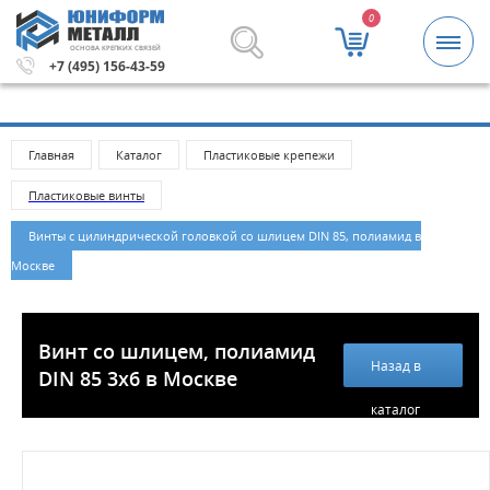
0
ОСНОВА КРЕПКИХ СВЯЗЕЙ
ублей.
Метизы и крепежные изделия оптом. Минимальная
+7 (495) 156-43-59
Главная
Каталог
Пластиковые крепежи
Пластиковые винты
Винты с цилиндрической головкой со шлицем DIN 85, полиамид в
Москве
Винт со шлицем, полиамид
Назад в
DIN 85 3x6 в Москве
каталог