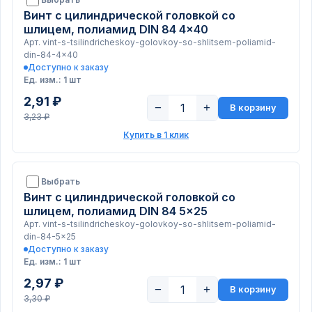
Винт с цилиндрической головкой со
шлицем, полиамид DIN 84 4x40
Арт. vint-s-tsilindricheskoy-golovkoy-so-shlitsem-poliamid-
din-84-4x40
Доступно к заказу
Ед. изм.: 1 шт
2,91 ₽
−
+
В корзину
3,23 ₽
Купить в 1 клик
Выбрать
Винт с цилиндрической головкой со
шлицем, полиамид DIN 84 5x25
Арт. vint-s-tsilindricheskoy-golovkoy-so-shlitsem-poliamid-
din-84-5x25
Доступно к заказу
Ед. изм.: 1 шт
2,97 ₽
−
+
В корзину
3,30 ₽