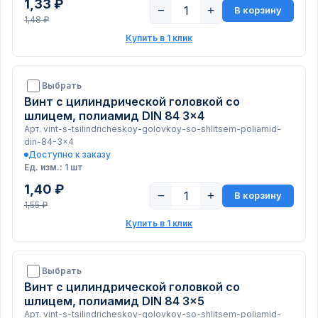
1,33 ₽
−
+
В корзину
1,48 ₽
Купить в 1 клик
Выбрать
Винт с цилиндрической головкой со
шлицем, полиамид DIN 84 3x4
Арт. vint-s-tsilindricheskoy-golovkoy-so-shlitsem-poliamid-
din-84-3x4
Доступно к заказу
Ед. изм.: 1 шт
1,40 ₽
−
+
В корзину
1,55 ₽
Купить в 1 клик
Выбрать
Винт с цилиндрической головкой со
шлицем, полиамид DIN 84 3x5
Арт. vint-s-tsilindricheskoy-golovkoy-so-shlitsem-poliamid-