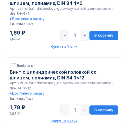
шлицем, полиамид DIN 84 4x6
Арт. vint-s-tsilindricheskoy-golovkoy-so-shlitsem-poliamid-
din-84-4x6
Доступно к заказу
Ед. изм.: 1 шт
1,69 ₽
−
+
В корзину
1,88 ₽
Купить в 1 клик
Выбрать
Винт с цилиндрической головкой со
шлицем, полиамид DIN 84 3x12
Арт. vint-s-tsilindricheskoy-golovkoy-so-shlitsem-poliamid-
din-84-3x12
Доступно к заказу
Ед. изм.: 1 шт
1,78 ₽
−
+
В корзину
1,98 ₽
Купить в 1 клик