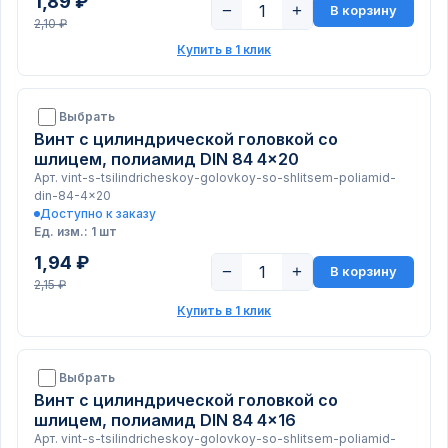
1,89 ₽
−
+
В корзину
2,10 ₽
Купить в 1 клик
Выбрать
Винт с цилиндрической головкой со
шлицем, полиамид DIN 84 4x20
Арт. vint-s-tsilindricheskoy-golovkoy-so-shlitsem-poliamid-
din-84-4x20
Доступно к заказу
Ед. изм.: 1 шт
1,94 ₽
−
+
В корзину
2,15 ₽
Купить в 1 клик
Выбрать
Винт с цилиндрической головкой со
шлицем, полиамид DIN 84 4x16
Арт. vint-s-tsilindricheskoy-golovkoy-so-shlitsem-poliamid-