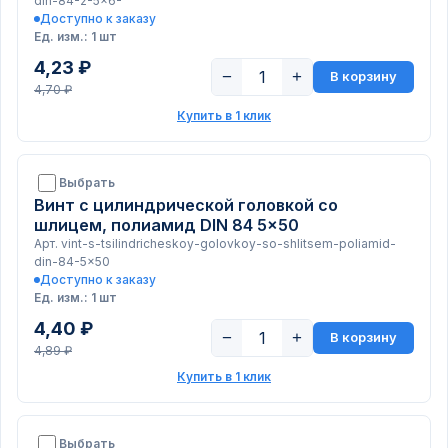
din-84-2-5x6-
Доступно к заказу
Ед. изм.: 1 шт
4,23 ₽
−
+
В корзину
4,70 ₽
Купить в 1 клик
Выбрать
Винт с цилиндрической головкой со
шлицем, полиамид DIN 84 5x50
Арт. vint-s-tsilindricheskoy-golovkoy-so-shlitsem-poliamid-
din-84-5x50
Доступно к заказу
Ед. изм.: 1 шт
4,40 ₽
−
+
В корзину
4,89 ₽
Купить в 1 клик
Выбрать