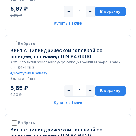
5,67 ₽
−
+
В корзину
6,30 ₽
Купить в 1 клик
Выбрать
Винт с цилиндрической головкой со
шлицем, полиамид DIN 84 6x60
Арт. vint-s-tsilindricheskoy-golovkoy-so-shlitsem-poliamid-
din-84-6x60
Доступно к заказу
Ед. изм.: 1 шт
5,85 ₽
−
+
В корзину
6,50 ₽
Купить в 1 клик
Выбрать
Винт с цилиндрической головкой со
шлицем, полиамид DIN 84 6x20