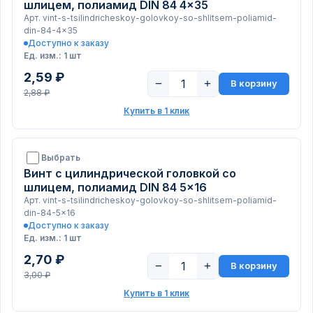
шлицем, полиамид DIN 84 4x35
Арт. vint-s-tsilindricheskoy-golovkoy-so-shlitsem-poliamid-
din-84-4x35
Доступно к заказу
Ед. изм.: 1 шт
2,59 ₽
−
+
В корзину
2,88 ₽
Купить в 1 клик
Выбрать
Винт с цилиндрической головкой со
шлицем, полиамид DIN 84 5x16
Арт. vint-s-tsilindricheskoy-golovkoy-so-shlitsem-poliamid-
din-84-5x16
Доступно к заказу
Ед. изм.: 1 шт
2,70 ₽
−
+
В корзину
3,00 ₽
Купить в 1 клик