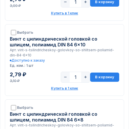
−
+
В корзину
3,00 ₽
Купить в 1 клик
Выбрать
Винт с цилиндрической головкой со
шлицем, полиамид DIN 84 6x10
Арт. vint-s-tsilindricheskoy-golovkoy-so-shlitsem-poliamid-
din-84-6x10
Доступно к заказу
Ед. изм.: 1 шт
2,79 ₽
−
+
В корзину
3,10 ₽
Купить в 1 клик
Выбрать
Винт с цилиндрической головкой со
шлицем, полиамид DIN 84 6x8
Арт. vint-s-tsilindricheskoy-golovkoy-so-shlitsem-poliamid-