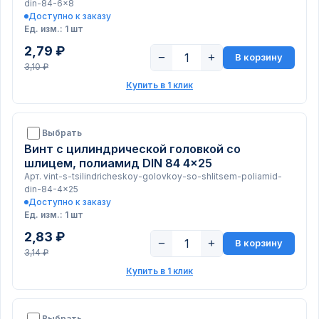
din-84-6x8
Доступно к заказу
Ед. изм.: 1 шт
2,79 ₽
−
+
В корзину
3,10 ₽
Купить в 1 клик
Выбрать
Винт с цилиндрической головкой со
шлицем, полиамид DIN 84 4x25
Арт. vint-s-tsilindricheskoy-golovkoy-so-shlitsem-poliamid-
din-84-4x25
Доступно к заказу
Ед. изм.: 1 шт
2,83 ₽
−
+
В корзину
3,14 ₽
Купить в 1 клик
Выбрать