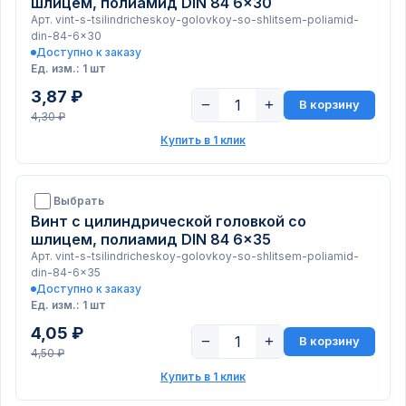
шлицем, полиамид DIN 84 6x30
Арт. vint-s-tsilindricheskoy-golovkoy-so-shlitsem-poliamid-
din-84-6x30
Доступно к заказу
Ед. изм.: 1 шт
3,87 ₽
−
+
В корзину
4,30 ₽
Купить в 1 клик
Выбрать
Винт с цилиндрической головкой со
шлицем, полиамид DIN 84 6x35
Арт. vint-s-tsilindricheskoy-golovkoy-so-shlitsem-poliamid-
din-84-6x35
Доступно к заказу
Ед. изм.: 1 шт
4,05 ₽
−
+
В корзину
4,50 ₽
Купить в 1 клик