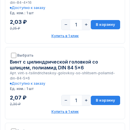
din-84-4x16
Доступно к заказу
Ед. изм.: 1 шт
2,03 ₽
−
+
В корзину
2,25 ₽
Купить в 1 клик
Выбрать
Винт с цилиндрической головкой со
шлицем, полиамид DIN 84 5x6
Арт. vint-s-tsilindricheskoy-golovkoy-so-shlitsem-poliamid-
din-84-5x6
Доступно к заказу
Ед. изм.: 1 шт
2,07 ₽
−
+
В корзину
2,30 ₽
Купить в 1 клик