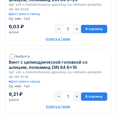
Арт. vint-s-tsilindricheskoy-golovkoy-so-shlitsem-poliamid-
din-84-6x20
Доступно к заказу
Ед. изм.: 1 шт
6,03 ₽
−
+
В корзину
6,70 ₽
Купить в 1 клик
Выбрать
Винт с цилиндрической головкой со
шлицем, полиамид DIN 84 8x16
Арт. vint-s-tsilindricheskoy-golovkoy-so-shlitsem-poliamid-
din-84-8x16
Доступно к заказу
Ед. изм.: 1 шт
6,21 ₽
−
+
В корзину
6,90 ₽
Купить в 1 клик