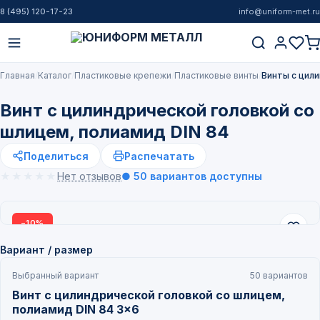
8 (495) 120-17-23
info@uniform-met.ru
Главная
Каталог
Пластиковые крепежи
Пластиковые винты
Винты с цили
Винт с цилиндрической головкой со
шлицем, полиамид DIN 84
Поделиться
Распечатать
★★★★★
★★★★★
Нет отзывов
● 50 вариантов доступны
−10%
Вариант / размер
Выбранный вариант
50 вариантов
Винт с цилиндрической головкой со шлицем,
полиамид DIN 84 3x6