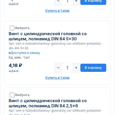
−
+
В корзину
4,60 ₽
Купить в 1 клик
Выбрать
Винт с цилиндрической головкой со
шлицем, полиамид DIN 84 5x30
Арт. vint-s-tsilindricheskoy-golovkoy-so-shlitsem-poliamid-
din-84-5x30
Доступно к заказу
Ед. изм.: 1 шт
4,18 ₽
−
+
В корзину
4,64 ₽
Купить в 1 клик
Выбрать
Винт с цилиндрической головкой со
шлицем, полиамид DIN 84 2,5x6
Арт. vint-s-tsilindricheskoy-golovkoy-so-shlitsem-poliamid-