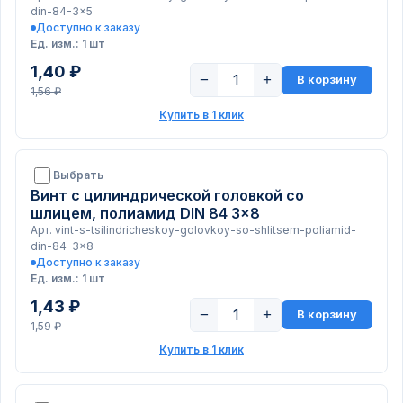
din-84-3x5
Доступно к заказу
Ед. изм.: 1 шт
1,40 ₽
−
+
В корзину
1,56 ₽
Купить в 1 клик
Выбрать
Винт с цилиндрической головкой со
шлицем, полиамид DIN 84 3x8
Арт. vint-s-tsilindricheskoy-golovkoy-so-shlitsem-poliamid-
din-84-3x8
Доступно к заказу
Ед. изм.: 1 шт
1,43 ₽
−
+
В корзину
1,59 ₽
Купить в 1 клик