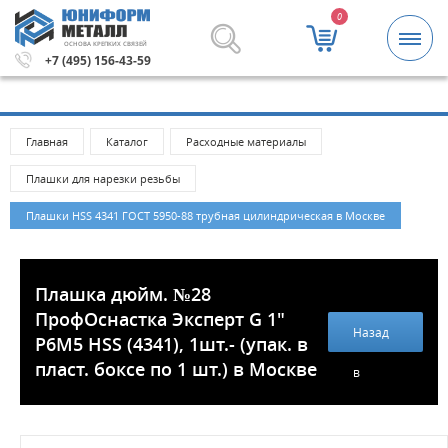
0
ОСНОВА КРЕПКИХ СВЯЗЕЙ
рублей.
Метизы и крепежные изделия оптом. Минимальна
+7 (495) 156-43-59
Главная
Каталог
Расходные материалы
Плашки для нарезки резьбы
Плашки HSS 4341 ГОСТ 5950-88 трубная цилиндрическая в Москве
Плашка дюйм. №28
ПрофОснастка Эксперт G 1"
Назад
P6M5 HSS (4341), 1шт.- (упак. в
пласт. боксе по 1 шт.) в Москве
в
каталог