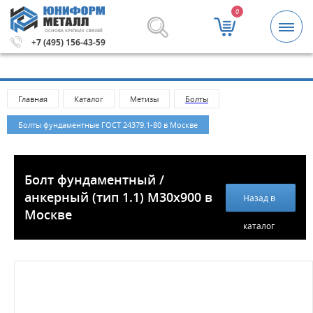
0
ОСНОВА КРЕПКИХ СВЯЗЕЙ
.
Метизы и крепежные изделия оптом. Минимальная сумм
+7 (495) 156-43-59
Главная
Каталог
Метизы
Болты
Болты фундаментные ГОСТ 24379.1-80 в Москве
Болт фундаментный /
анкерный (тип 1.1) M30x900 в
Назад в
Москве
каталог