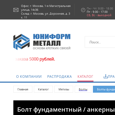
Офис: г.
Москва,
1-я Магистральная
Пн - Чт: 9.00 - 18.00
улица, 14с36
Пт - 9.00 - 17.00
Склад: г. Москва, ул. Дорожная, д. 3
Сб, Вс - выходной
к. 11
ОСНОВА КРЕПКИХ СВЯЗЕЙ
5000 рублей.
О КОМПАНИИ
РАСПРОДАЖА
КАТАЛОГ
ПРА
Главная
Каталог
Метизы
Болты
Болты фунда
Болт фундаментный / анкерный