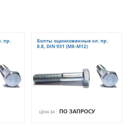
. пр.
Болты оцинкованные кл. пр.
Бол
8.8, DIN 931 (М8-М12)
DIN
ПО ЗАПРОСУ
ЦЕНА ЗА :
ЦЕН