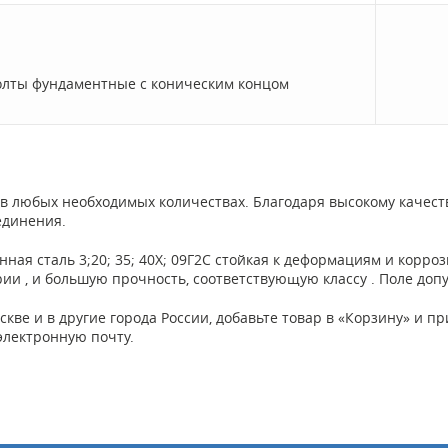
олты фундаментные с коническим концом
в любых необходимых количествах. Благодаря высокому качест
единения.
ная сталь 3;20; 35; 40Х; 09Г2С стойкая к деформациям и корро
и , и большую прочность, соответствующую классу . Поле допус
скве и в другие города России, добавьте товар в «Корзину» и 
электронную почту.