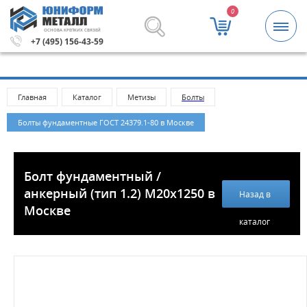
0
ОСНОВА КРЕПКИХ СВЯЗЕЙ
Метизы и крепежные изделия оптом. Минимальная сумм
+7 (495) 156-43-59
Главная
Каталог
Метизы
Болты
Болты фундаментные ГОСТ 24379.1-80 в Москве
Болт фундаментный /
анкерный (тип 1.2) M20x1250 в
Назад в
Москве
каталог