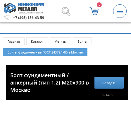
0
ОСНОВА КРЕПКИХ СВЯЗЕЙ
аза 5000 рублей.
Метизы и крепежные изделия оптом. 
+7 (495) 156-43-59
Главная
Каталог
Метизы
Болты
Болты фундаментные ГОСТ 24379.1-80 в Москве
Болт фундаментный /
анкерный (тип 1.2) M20x900 в
Назад в
Москве
каталог