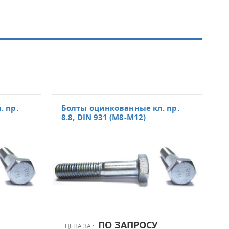
. пр.
Болты оцинкованные кл. пр.
Бол
8.8, DIN 931 (М8-М12)
DIN
ПО ЗАПРОСУ
ЦЕНА ЗА :
ЦЕН