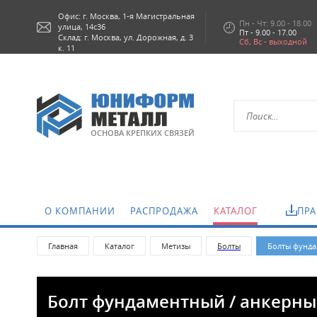
Офис: г.
Москва,
1-я Магистральная
Пн - Чт: 9.00 - 18.00
улица, 14с36
Пт - 9.00 - 17.00
Склад: г. Москва, ул. Дорожная, д. 3
Сб, Вс - выходной
к. 11
ОСНОВА КРЕПКИХ СВЯЗЕЙ
О КОМПАНИИ
РАСПРОДАЖА
КАТАЛОГ
ПРА
Главная
Каталог
Метизы
Болты
Болты фунда
Болт фундаментный / анкерный