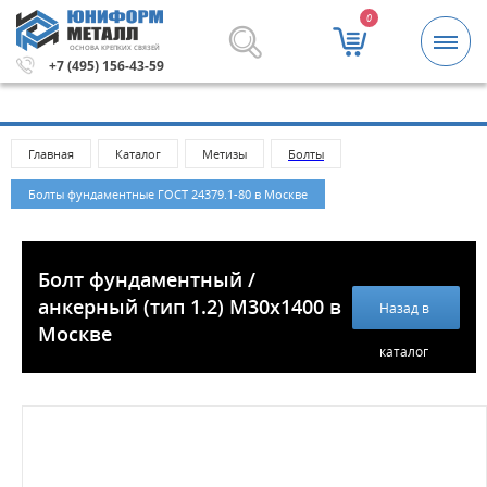
0
ОСНОВА КРЕПКИХ СВЯЗЕЙ
Метизы и крепежные изделия оптом. Минимальная сумма
+7 (495) 156-43-59
Главная
Каталог
Метизы
Болты
Болты фундаментные ГОСТ 24379.1-80 в Москве
Болт фундаментный /
анкерный (тип 1.2) M30x1400 в
Назад в
Москве
каталог