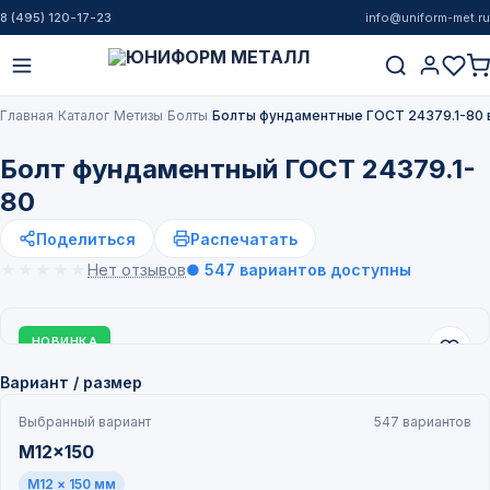
8 (495) 120-17-23
info@uniform-met.ru
Главная
Каталог
Метизы
Болты
Болты фундаментные ГОСТ 24379.1-80 
Болт фундаментный ГОСТ 24379.1-
80
Поделиться
Распечатать
★★★★★
★★★★★
Нет отзывов
● 547 вариантов доступны
НОВИНКА
Вариант / размер
Выбранный вариант
547 вариантов
M12x150
M12 × 150 мм