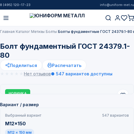
8 (495) 120-17-23
info@uniform-met.ru
Главная
Каталог
Метизы
Болты
Болты фундаментные ГОСТ 24379.1-80 
Болт фундаментный ГОСТ 24379.1-
80
Поделиться
Распечатать
★★★★★
★★★★★
Нет отзывов
● 547 вариантов доступны
НОВИНКА
Вариант / размер
Выбранный вариант
547 вариантов
M12x150
M12 × 150 мм