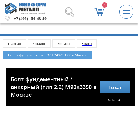
0
ОСНОВА КРЕПКИХ СВЯЗЕЙ
й.
Метизы и крепежные изделия оптом. Минимальная су
+7 (495) 156-43-59
Главная
Каталог
Метизы
Болты
Болты фундаментные ГОСТ 24379.1-80 в Москве
Болт фундаментный /
анкерный (тип 2.2) M90x3350 в
Назад в
Москве
каталог