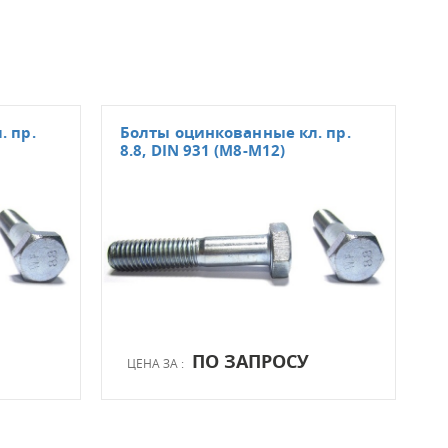
. пр.
Болты оцинкованные кл. пр.
Бол
8.8, DIN 931 (М8-М12)
DIN
ПО ЗАПРОСУ
ЦЕНА ЗА :
ЦЕН