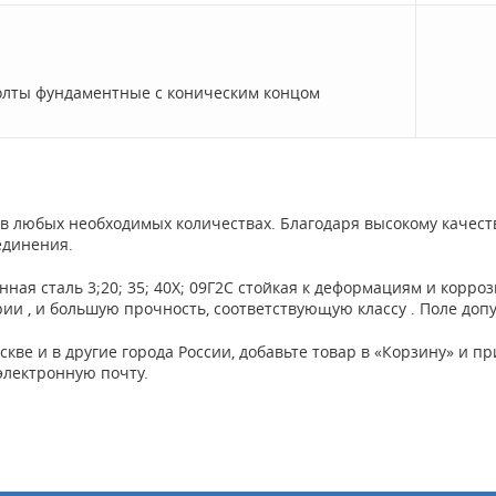
олты фундаментные с коническим концом
в любых необходимых количествах. Благодаря высокому качест
единения.
ная сталь 3;20; 35; 40Х; 09Г2С стойкая к деформациям и корро
и , и большую прочность, соответствующую классу . Поле допус
скве и в другие города России, добавьте товар в «Корзину» и 
электронную почту.