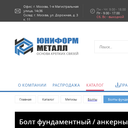
Офис: г.
Москва,
1-я Магистральная
Пн - Чт: 9.00 - 18.00
улица, 14с36
Пт - 9.00 - 17.00
Склад: г. Москва, ул. Дорожная, д. 3
Сб, Вс - выходной
к. 11
ОСНОВА КРЕПКИХ СВЯЗЕЙ
О КОМПАНИИ
РАСПРОДАЖА
КАТАЛОГ
ПРА
Главная
Каталог
Метизы
Болты
Болты фунда
Болт фундаментный / анкерный