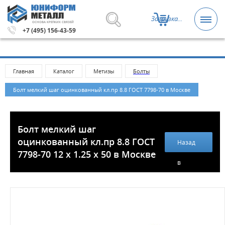
Загрузка...
ОСНОВА КРЕПКИХ СВЯЗЕЙ
Метизы и крепежные изделия оптом. Минимальная сумма
+7 (495) 156-43-59
Главная
Каталог
Метизы
Болты
Болт мелкий шаг оцинкованный кл.пр 8.8 ГОСТ 7798-70 в Москве
Болт мелкий шаг
оцинкованный кл.пр 8.8 ГОСТ
Назад
7798-70 12 х 1.25 х 50 в Москве
в
каталог