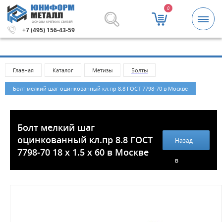
0
ОСНОВА КРЕПКИХ СВЯЗЕЙ
.
Метизы и крепежные изделия оптом. Минимальная сумм
+7 (495) 156-43-59
Главная
Каталог
Метизы
Болты
Болт мелкий шаг оцинкованный кл.пр 8.8 ГОСТ 7798-70 в Москве
Болт мелкий шаг
оцинкованный кл.пр 8.8 ГОСТ
Назад
7798-70 18 х 1.5 х 60 в Москве
в
каталог